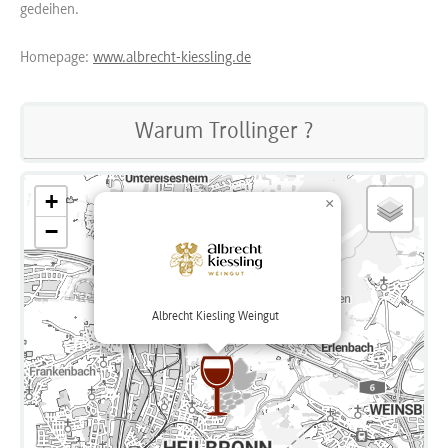
gedeihen.
Homepage:
www.albrecht-kiessling.de
Warum Trollinger ?
+
×
−
Albrecht Kiesling Weingut